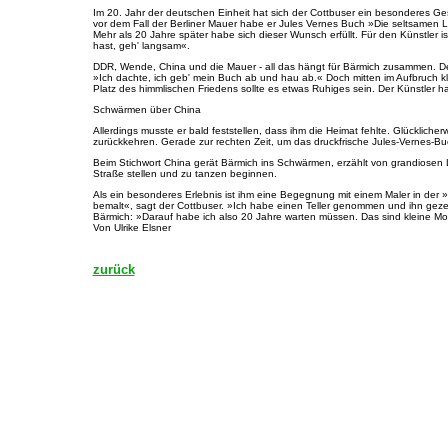
Im 20. Jahr der deutschen Einheit hat sich der Cottbuser ein besonderes Ge
vor dem Fall der Berliner Mauer habe er Jules Vernes Buch »Die seltsamen Leide
Mehr als 20 Jahre später habe sich dieser Wunsch erfüllt. Für den Künstler 
hast, geh' langsam«.
DDR, Wende, China und die Mauer - all das hängt für Bärmich zusammen. Den
»Ich dachte, ich geb' mein Buch ab und hau ab.« Doch mitten im Aufbruch kli
Platz des himmlischen Friedens sollte es etwas Ruhiges sein. Der Künstler ha
Schwärmen über China
Allerdings musste er bald feststellen, dass ihm die Heimat fehlte. Glücklic
zurückkehren. Gerade zur rechten Zeit, um das druckfrische Jules-Vernes-B
Beim Stichwort China gerät Bärmich ins Schwärmen, erzählt von grandiosen 
Straße stellen und zu tanzen beginnen.
Als ein besonderes Erlebnis ist ihm eine Begegnung mit einem Maler in der »
bemalt«, sagt der Cottbuser. »Ich habe einen Teller genommen und ihn geze
Bärmich: »Darauf habe ich also 20 Jahre warten müssen. Das sind kleine Mom
Von Ulrike Elsner
zurück