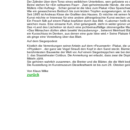
Der Zylinder über dem Torso eines weiblichen Unterleibes, wen gelüstete e
Beine stehen für «Ein seltsames Paar» . Zwei geheimnisvolle Hände, die ein
Müllers «Der Auftrag» . Schier genial ist die Idee zum Plakat «Das Sparschwe
Wie ein gewaschenes Betttuch bis zum letzten Tropfen ausgewrungen, ist da
Seit 1995 ist Andreas Klose der Grafiker des Hauses. Er möchte mit seinen Mi
Kunst möchte er Interesse für eine andere althergebrachte Kunst wecken und
Ein Frosch fällt auf einem Plakat kopfüber durch das Bild. «Lakoma» heißt da
weichen muss. Eine einsame Kuh, eher gelangweilt, steht in weiter grüner u
Das «Land des Lächelns» ist durch eine jochbeinauffällige zitronengelbe M
«Das Mitmachen dürfen allein bewirkt Verzauberung» , bekennt Meinhard Bär
ein Kurzschluss im Denken, aus denen eine gute Idee wird.» Seine Plakate fo
als ginge eine Vorstellung über das Blatt.
Auf dem Siegerpodest
Köstlich die Verrenkungen seiner Artistin auf dem «Feuerwerk» -Plakat, die u
«Physiker» , der ganz wie Vogel Strauß den Kopf in den Sand steckt. Bärmic
berühmtesten Bauwerke der Welt vor. Auf einem Siegertreppchen wie bei der T
1: das Staatstheater Cottbus. Die Anmerkung sei erlaubt, dass zwar die Dop
Mitteln zählt.
Sie gehören wahrlich zusammen, die Bretter und die Blätter, die die Welt be
Die Ausstellung im Kunstmuseum Dieselkraftwerk ist bis zum 26. Oktober geöf
Von Klaus Wilke
zurück