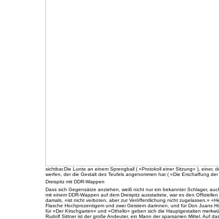
sichtbar.Die Lunte an einem Sprengball ( «Protokoll einer Sitzung» ), einer, 
werfen, der die Gestalt des Teufels angenommen hat ( «Die Erschaffung der
Dreispitz mit DDR-Wappen
Dass sich Gegensätze anziehen, weiß nicht nur ein bekannter Schlager, auch 
mit einem DDR-Wappen auf dem Dreispitz ausstattete, war es den Offiziellen
damals, «ist nicht verboten, aber zur Veröffentlichung nicht zugelassen.» «H
Flasche Hochprozentigem und zwei Geistern darinnen, und für Don Juans Höll
für «Der Kirschgarten» und «Othello» geben sich die Hauptgestalten merkwürd
Rudolf Sittner ist der große Andeuter, ein Mann der sparsamen Mittel. Auf da